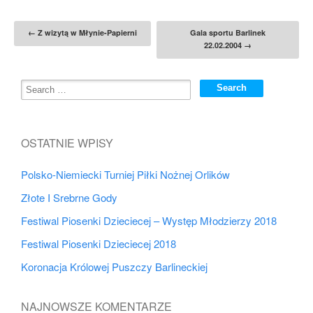
Post navigation
←
Z wizytą w Młynie-Papierni
Gala sportu Barlinek
22.02.2004
→
OSTATNIE WPISY
Polsko-Niemiecki Turniej Piłki Nożnej Orlików
Złote I Srebrne Gody
Festiwal Piosenki Dzieciecej – Występ Młodzierzy 2018
Festiwal Piosenki Dzieciecej 2018
Koronacja Królowej Puszczy Barlineckiej
NAJNOWSZE KOMENTARZE