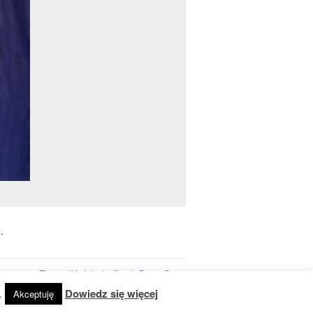
.
Theme:
Mixfolio
by
Graph Paper Press
.
Dowiedz się więcej
Akceptuję