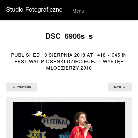
Studio Fotograficzne
Menu
Skip to
conten
t
DSC_6906s_s
PUBLISHED
13 SIERPNIA 2018
AT
1418 × 945
IN
FESTIWAL PIOSENKI DZIECIECEJ – WYSTĘP
MŁODZIERZY 2018
← Previous
Next →