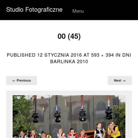
Studio Fotograficzne
Menu
Skip to
conten
t
00 (45)
PUBLISHED
12 STYCZNIA 2016
AT
593 × 394
IN
DNI
BARLINKA 2010
← Previous
Next →