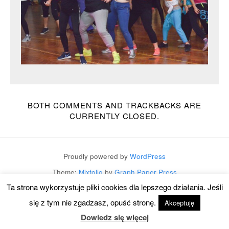
BOTH COMMENTS AND TRACKBACKS ARE
CURRENTLY CLOSED.
Proudly powered by
WordPress
Theme:
Mixfolio
by
Graph Paper Press
Ta strona wykorzystuje pliki cookies dla lepszego działania. Jeśli
się z tym nie zgadzasz, opuść stronę.
Akceptuję
Dowiedz się więcej