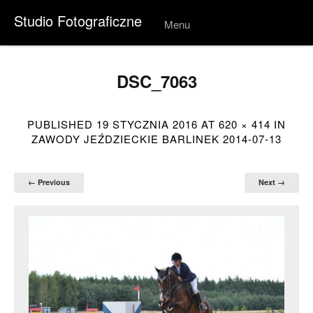
Studio Fotograficzne
Menu
Skip to
conten
t
DSC_7063
PUBLISHED
19 STYCZNIA 2016
AT
620 × 414
IN
ZAWODY JEŹDZIECKIE BARLINEK 2014-07-13
← Previous
Next →