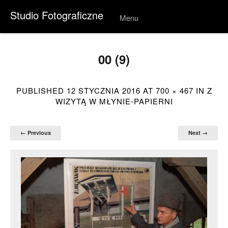
Studio Fotograficzne
Menu
Skip to
conten
t
00 (9)
PUBLISHED
12 STYCZNIA 2016
AT
700 × 467
IN
Z
WIZYTĄ W MŁYNIE-PAPIERNI
← Previous
Next →