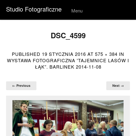
Studio Fotograficzne
Menu
Skip to
conten
t
DSC_4599
PUBLISHED
19 STYCZNIA 2016
AT
575 × 384
IN
WYSTAWA FOTOGRAFICZNA 'TAJEMNICE LASÓW I
ŁĄK”. BARLINEK 2014-11-08
← Previous
Next →