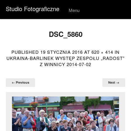
Studio Fotograficzne
Menu
Skip to
conten
t
DSC_5860
PUBLISHED
19 STYCZNIA 2016
AT
620 × 414
IN
UKRAINA-BARLINEK WYSTĘP ZESPOŁU „RADOST”
Z WINNICY 2014-07-02
← Previous
Next →