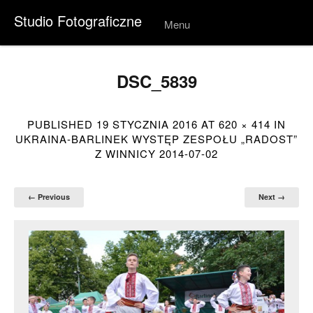
Studio Fotograficzne
Menu
Skip to
conten
t
DSC_5839
PUBLISHED
19 STYCZNIA 2016
AT
620 × 414
IN
UKRAINA-BARLINEK WYSTĘP ZESPOŁU „RADOST”
Z WINNICY 2014-07-02
← Previous
Next →