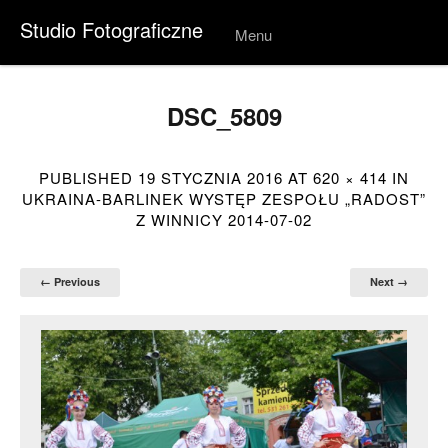
Studio Fotograficzne
Menu
Skip to
conten
t
DSC_5809
PUBLISHED
19 STYCZNIA 2016
AT
620 × 414
IN
UKRAINA-BARLINEK WYSTĘP ZESPOŁU „RADOST”
Z WINNICY 2014-07-02
← Previous
Next →