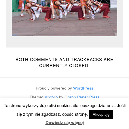
BOTH COMMENTS AND TRACKBACKS ARE
CURRENTLY CLOSED.
Proudly powered by
WordPress
Theme:
Mixfolio
by
Graph Paper Press
Ta strona wykorzystuje pliki cookies dla lepszego działania. Jeśli
się z tym nie zgadzasz, opuść stronę.
Akceptuję
Dowiedz się więcej