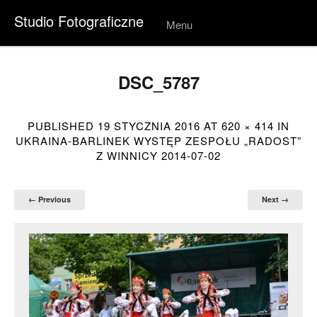
Studio Fotograficzne
Menu
Skip to
conten
t
DSC_5787
PUBLISHED
19 STYCZNIA 2016
AT
620 × 414
IN
UKRAINA-BARLINEK WYSTĘP ZESPOŁU „RADOST”
Z WINNICY 2014-07-02
← Previous
Next →