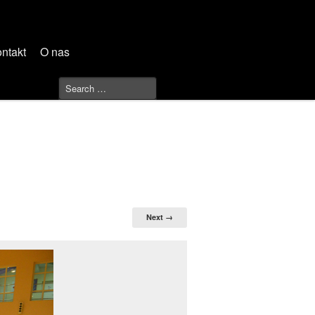
ntakt
O nas
Next →