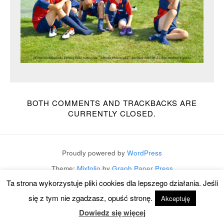
BOTH COMMENTS AND TRACKBACKS ARE
CURRENTLY CLOSED.
Proudly powered by
WordPress
Theme:
Mixfolio
by
Graph Paper Press
Ta strona wykorzystuje pliki cookies dla lepszego działania. Jeśli
się z tym nie zgadzasz, opuść stronę.
Akceptuję
Dowiedz się więcej