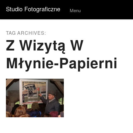
Studio Fotograficzne
Menu
Skip to
conten
t
TAG ARCHIVES:
Z Wizytą W
Młynie-Papierni