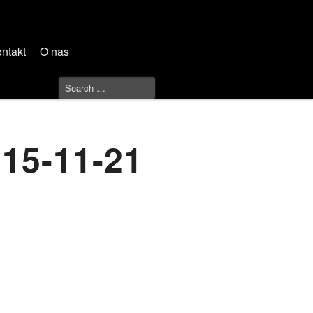
ntakt
O nas
015-11-21