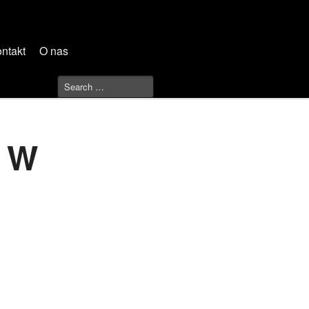
ntakt
O nas
h W