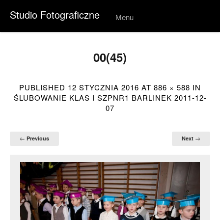
Studio Fotograficzne
Menu
Skip to
conten
t
00(45)
PUBLISHED
12 STYCZNIA 2016
AT
886 × 588
IN
ŚLUBOWANIE KLAS I SZPNR1 BARLINEK 2011-12-
07
← Previous
Next →