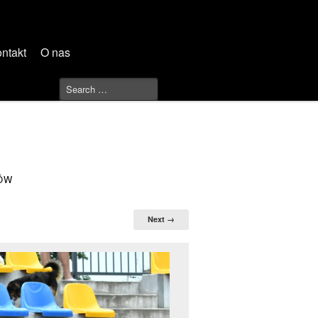
ntakt
O nas
KÓW
Next →