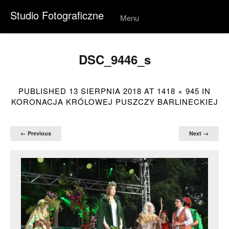
Studio Fotograficzne
Menu
Skip to
conten
t
DSC_9446_s
PUBLISHED
13 SIERPNIA 2018
AT
1418 × 945
IN
KORONACJA KRÓLOWEJ PUSZCZY BARLINECKIEJ
← Previous
Next →