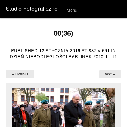
Studio Fotograficzne
Menu
Skip to
conten
t
00(36)
PUBLISHED
12 STYCZNIA 2016
AT
887 × 591
IN
DZIEŃ NIEPODLEGŁOŚCI BARLINEK 2010-11-11
← Previous
Next →