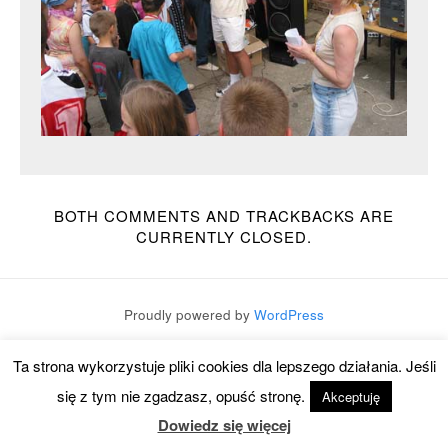
BOTH COMMENTS AND TRACKBACKS ARE
CURRENTLY CLOSED.
Proudly powered by
WordPress
Theme:
Mixfolio
by
Graph Paper Press
Ta strona wykorzystuje pliki cookies dla lepszego działania. Jeśli
się z tym nie zgadzasz, opuść stronę.
Akceptuję
Dowiedz się więcej