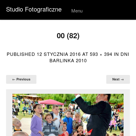
Studio Fotograficzne
Menu
Skip to
conten
t
00 (82)
PUBLISHED
12 STYCZNIA 2016
AT
593 × 394
IN
DNI
BARLINKA 2010
← Previous
Next →