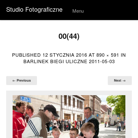
Studio Fotograficzne
Menu
Skip to
conten
t
00(44)
PUBLISHED
12 STYCZNIA 2016
AT
890 × 591
IN
BARLINEK BIEGI ULICZNE 2011-05-03
← Previous
Next →