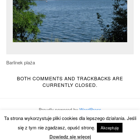
Barlinek plaża
BOTH COMMENTS AND TRACKBACKS ARE
CURRENTLY CLOSED.
Proudly powered by
WordPress
Ta strona wykorzystuje pliki cookies dla lepszego działania. Jeśli
Theme:
Mixfolio
by
Graph Paper Press
się z tym nie zgadzasz, opuść stronę.
Akceptuję
Dowiedz się więcej