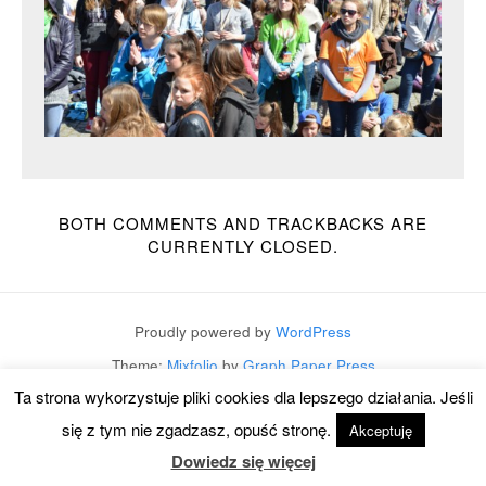
BOTH COMMENTS AND TRACKBACKS ARE
CURRENTLY CLOSED.
Proudly powered by
WordPress
Theme:
Mixfolio
by
Graph Paper Press
Ta strona wykorzystuje pliki cookies dla lepszego działania. Jeśli
się z tym nie zgadzasz, opuść stronę.
Akceptuję
Dowiedz się więcej