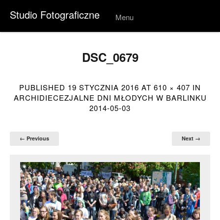
Studio Fotograficzne
Menu
Skip to
conten
t
DSC_0679
PUBLISHED
19 STYCZNIA 2016
AT
610 × 407
IN
ARCHIDIECEZJALNE DNI MŁODYCH W BARLINKU
2014-05-03
← Previous
Next →